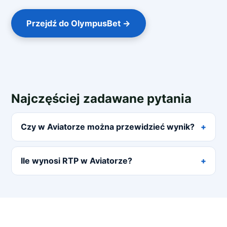
Przejdź do OlympusBet →
Najczęściej zadawane pytania
Czy w Aviatorze można przewidzieć wynik?
Ile wynosi RTP w Aviatorze?