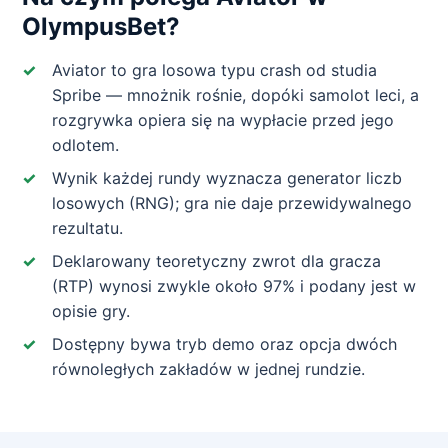
OlympusBet?
Aviator to gra losowa typu crash od studia
Spribe — mnożnik rośnie, dopóki samolot leci, a
rozgrywka opiera się na wypłacie przed jego
odlotem.
Wynik każdej rundy wyznacza generator liczb
losowych (RNG); gra nie daje przewidywalnego
rezultatu.
Deklarowany teoretyczny zwrot dla gracza
(RTP) wynosi zwykle około 97% i podany jest w
opisie gry.
Dostępny bywa tryb demo oraz opcja dwóch
równoległych zakładów w jednej rundzie.